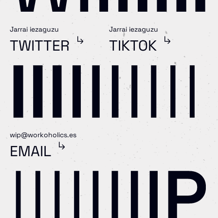
Jarrai iezaguzu
Jarrai iezaguzu
TWITTER
TIKTOK
wip@workoholics.es
EMAIL