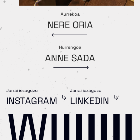
Aurrekoa
NERE ORIA
Hurrengoa
ANNE SADA
Jarrai iezaguzu
Jarrai iezaguzu
INSTA
GRAM
LINKEDIN