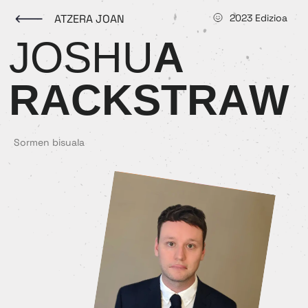
ATZERA JOAN
2023 Edizioa
J
O
S
H
U
A
R
A
C
K
S
T
R
A
W
Sormen bisuala