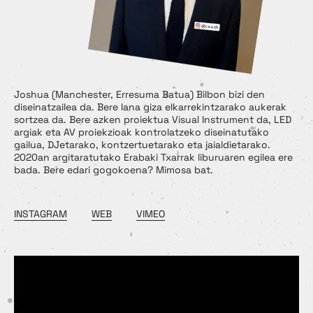
Joshua (Manchester, Erresuma Batua) Bilbon bizi den
diseinatzailea da. Bere lana giza elkarrekintzarako aukerak
sortzea da. Bere azken proiektua Visual Instrument da, LED
argiak eta AV proiekzioak kontrolatzeko diseinatutako
gailua, DJetarako, kontzertuetarako eta jaialdietarako.
2020an argitaratutako Erabaki Txarrak liburuaren egilea ere
bada. Bere edari gogokoena? Mimosa bat.
INSTAGRAM
WEB
VIMEO