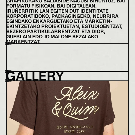
GRAFIKORAKO BALIABIDE NAGUSI BIHURTUZ, BAI
FORMATU FISIKOAN, BAI DIGITALEAN.
IRUÑERRITIK LAN EGITEN DUT IDENTITATE
KORPORATIBOKO, PACKAGINGEKO, NEURRIRA
EGINDAKO ENKARGUETAKO ETA MARKETIN-
EKINTZETAKO PROIEKTUETAN, ESTUDIOENTZAT,
BEZERO PARTIKULARRENTZAT ETA DIOR,
GUERLAIN EDO JO MALONE BEZALAKO
MARKENTZAT.
GALLERY