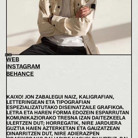
WEB
INSTAGRAM
BEHANCE
KAIXO! JON ZABALEGUI NAIZ, KALIGRAFIAN,
LETTERINGEAN ETA TIPOGRAFIAN
ESPEZIALIZATUTAKO DISEINATZAILE GRAFIKOA.
LETRA ETA HAREN FORMA EDOZEIN ESPARRUTAN
KOMUNIKAZIORAKO TRESNA IZAN DAITEZKEELA
ULERTZEN DUT; HORREGATIK, NIRE JARDUERA
GUZTIA HAIEN AZTERKETAN ETA GAUZATZEAN
OINARRITZEN DUT, NIRE ADIERAZPEN