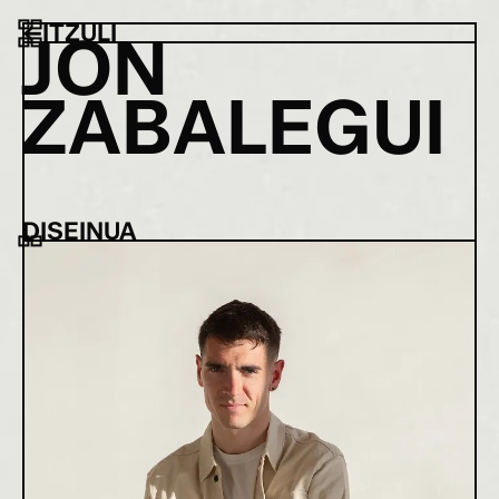
←
ITZULI
J
O
N
Z
A
B
A
L
E
G
U
I
DISEINUA