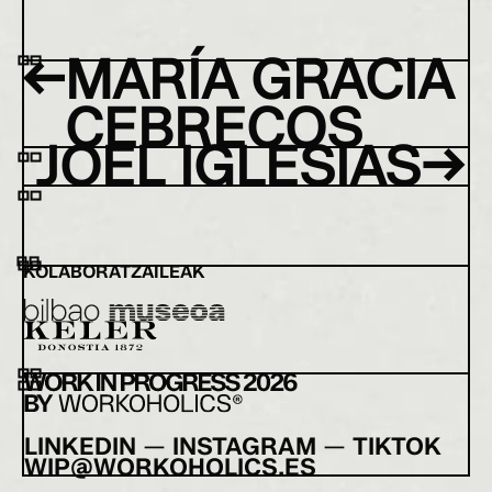
←
MARÍA GRACIA
CEBRECOS
→
JOEL IGLESIAS
KOLABORATZAILEAK
LINKEDIN
INSTAGRAM
TIKTOK
WIP@WORKOHOLICS.ES