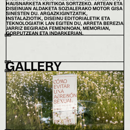
HAUSNARKETA KRITIKOA SORTZEKO. ARTEAN ETA
DISEINUAN ALDAKETA SOZIALERAKO MOTOR GISA
SINESTEN DU. ARGAZKIGINTZATIK,
INSTALAZIOTIK, DISEINU EDITORIALETIK ETA
TEKNOLOGIATIK LAN EGITEN DU, ARRETA BEREZIA
JARRIZ BEGIRADA FEMENINOAN, MEMORIAN,
GORPUTZEAN ETA INDARKERIAN.
GALLERY