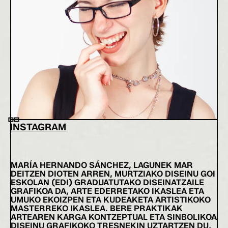
INSTAGRAM
MARÍA HERNANDO SÁNCHEZ, LAGUNEK MAR
DEITZEN DIOTEN ARREN, MURTZIAKO DISEINU GOI
ESKOLAN (EDI) GRADUATUTAKO DISEINATZAILE
GRAFIKOA DA, ARTE EDERRETAKO IKASLEA ETA
UMUKO EKOIZPEN ETA KUDEAKETA ARTISTIKOKO
MASTERREKO IKASLEA. BERE PRAKTIKAK
ARTEAREN KARGA KONTZEPTUAL ETA SINBOLIKOA
DISEINU GRAFIKOKO TRESNEKIN UZTARTZEN DU,