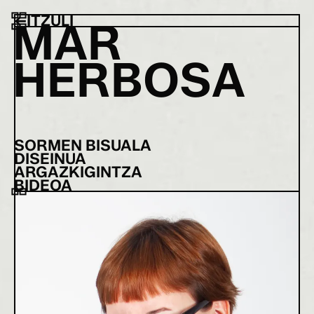
←
ITZULI
M
A
R
H
E
R
B
O
S
A
SORMEN BISUALA
DISEINUA
ARGAZKIGINTZA
BIDEOA