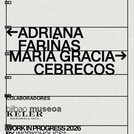
←
ADRIANA
FARIÑAS
→
MARÍA GRACIA
CEBRECOS
COLABORADORES