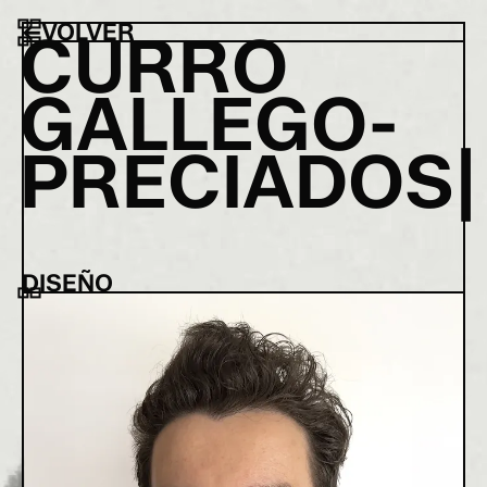
←
VOLVER
C
U
R
R
O
G
A
L
L
E
G
O
-
P
R
E
C
I
A
D
O
S
|
DISEÑO