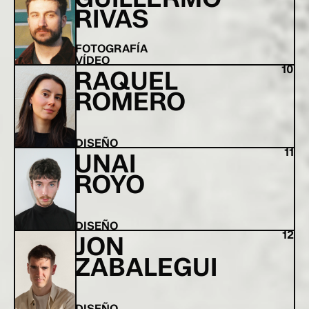
RIVAS
FOTOGRAFÍA
VÍDEO
10
RAQUEL
ROMERO
DISEÑO
11
UNAI
ROYO
DISEÑO
12
JON
ZABALEGUI
DISEÑO