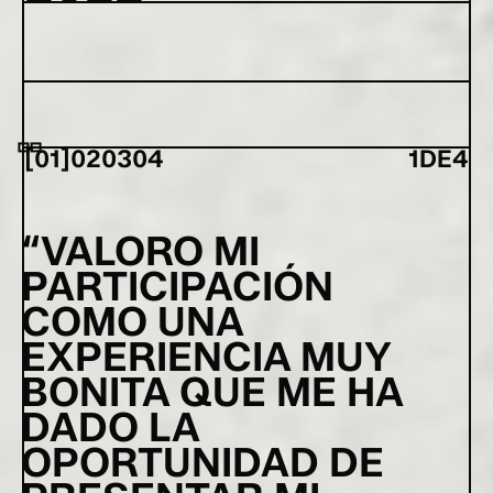
[
01
]
02
03
04
1
DE
4
VALORO MI
PARTICIPACIÓN
H
COMO UNA
E
EXPERIENCIA MUY
H
BONITA QUE ME HA
C
DADO LA
M
OPORTUNIDAD DE
I