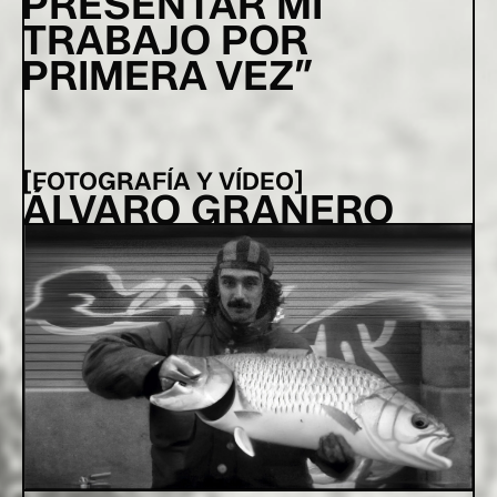
PRESENTAR MI
TRABAJO POR
PRIMERA VEZ
[
FOTOGRAFÍA Y VÍDEO
]
[
C
ÁLVARO GRANERO
I