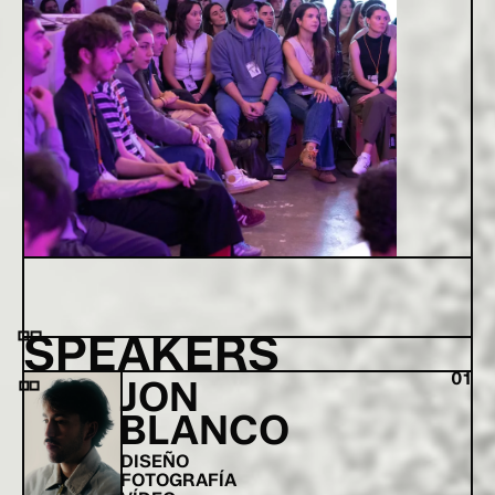
SPEAKERS
01
JON
BLANCO
DISEÑO
FOTOGRAFÍA