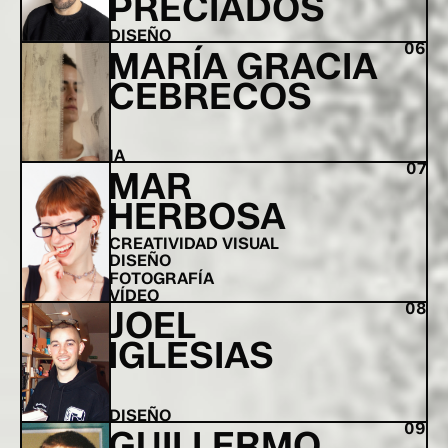
PRECIADOS
DISEÑO
06
MARÍA GRACIA
CEBRECOS
IA
07
MAR
HERBOSA
CREATIVIDAD VISUAL
DISEÑO
FOTOGRAFÍA
VÍDEO
08
JOEL
IGLESIAS
DISEÑO
09
GUILLERMO