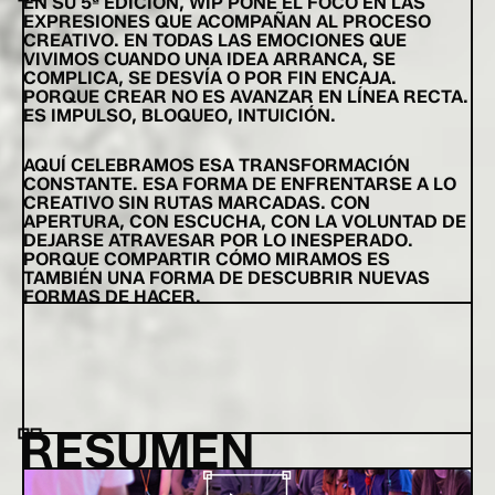
EN SU 5ª EDICIÓN, WIP PONE EL FOCO EN LAS
EXPRESIONES QUE ACOMPAÑAN AL PROCESO
CREATIVO. EN TODAS LAS EMOCIONES QUE
VIVIMOS CUANDO UNA IDEA ARRANCA, SE
COMPLICA, SE DESVÍA O POR FIN ENCAJA.
PORQUE CREAR NO ES AVANZAR EN LÍNEA RECTA.
ES IMPULSO, BLOQUEO, INTUICIÓN.
AQUÍ CELEBRAMOS ESA TRANSFORMACIÓN
CONSTANTE. ESA FORMA DE ENFRENTARSE A LO
CREATIVO SIN RUTAS MARCADAS. CON
APERTURA, CON ESCUCHA, CON LA VOLUNTAD DE
DEJARSE ATRAVESAR POR LO INESPERADO.
PORQUE COMPARTIR CÓMO MIRAMOS ES
TAMBIÉN UNA FORMA DE DESCUBRIR NUEVAS
FORMAS DE HACER.
RESUMEN