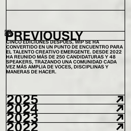
PREVIOUSLY
CINCO EDICIONES DESPUÉS, WIP SE HA
CONVERTIDO EN UN PUNTO DE ENCUENTRO PARA
EL TALENTO CREATIVO EMERGENTE. DESDE 2022
HA REUNIDO MÁS DE 250 CANDIDATURAS Y 48
SPEAKERS, TRAZANDO UNA COMUNIDAD CADA
VEZ MÁS AMPLIA DE VOCES, DISCIPLINAS Y
MANERAS DE HACER.
→
2025
→
2024
→
2023
→
2022