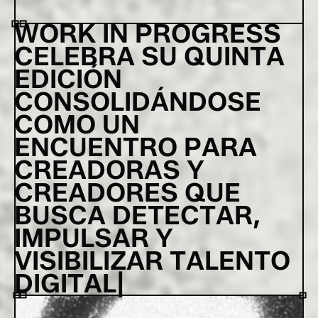
W
O
R
K
I
N
P
R
O
G
R
E
S
S
C
E
L
E
B
R
A
S
U
Q
U
I
N
T
A
E
D
I
C
I
Ó
N
C
O
N
S
O
L
I
D
Á
N
D
O
S
E
C
O
M
O
U
N
E
N
C
U
E
N
T
R
O
P
A
R
A
C
R
E
A
D
O
R
A
S
Y
C
R
E
A
D
O
R
E
S
Q
U
E
B
U
S
C
A
D
E
T
E
C
T
A
R
,
I
M
P
U
L
S
A
R
Y
V
I
S
I
B
I
L
I
Z
A
R
T
A
L
E
N
T
O
D
I
G
I
T
A
L