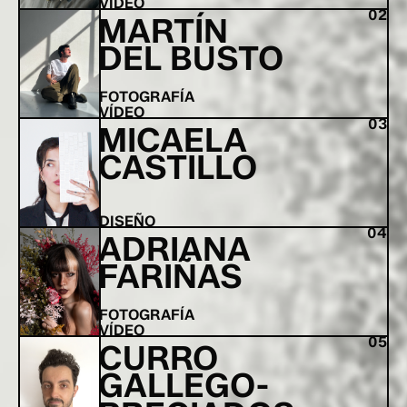
VÍDEO
02
MARTÍN
DEL BUSTO
FOTOGRAFÍA
VÍDEO
03
MICAELA
CASTILLO
DISEÑO
04
ADRIANA
FARIÑAS
FOTOGRAFÍA
VÍDEO
05
CURRO
GALLEGO-