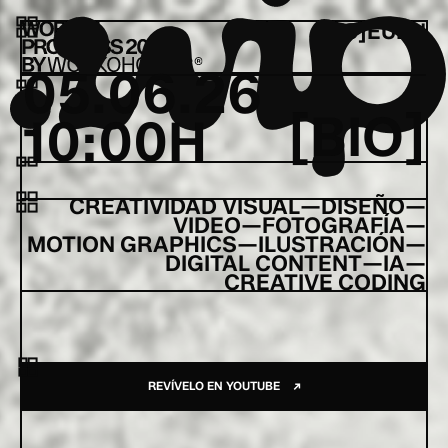
[ES]
EU
EN
WORK IN PROGRESS 2026 - WORKOHOLICS
0
5
.
0
6
.
2
6
[
B
I
O
]
1
0
:
0
0
H
CREATIVIDAD VISUAL
—
DISEÑO
—
VIDEO
—
FOTOGRAFÍA
—
MOTION GRAPHICS
—
ILUSTRACIÓN
—
DIGITAL CONTENT
—
IA
—
CREATIVE CODING
→
REVÍVELO EN YOUTUBE