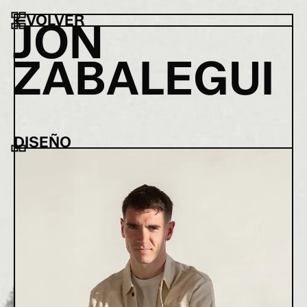
←
VOLVER
J
O
N
Z
A
B
A
L
E
G
U
I
DISEÑO