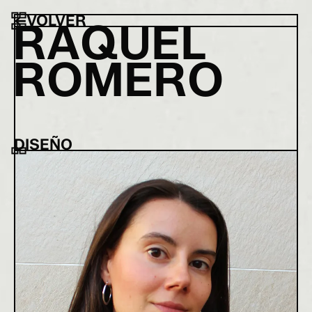
←
VOLVER
R
A
Q
U
E
L
R
O
M
E
R
O
DISEÑO