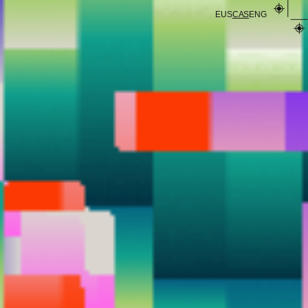
A
EUS
CAS
ENG
LO